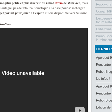
ion plus petite et plus discrète du robot
Rovio
de WowWee
, mais
Roxxxy, la
s intégré, pas de retour automatique à sa base pour se recharger.
Ucroa HRP-
et parfait pour jouer à l’espion
et sera disponible vers
Octobre
L’exosquel
forum Nete
 WowWee :
Cyberdyne 
Bruno Bonn
la robotiqu
DERNIER
Aperobot 9
Rencontre 
Robot Blog
les infos !
Aperobot 9
Rencontre 
Robot Blog
Edition de