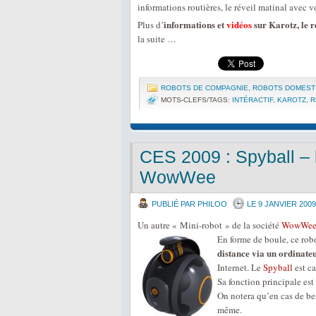
informations routières, le réveil matinal avec vo
informations et
vidéos
sur Karotz, le 
Plus d’
la suite …
ROBOTS DE COMPAGNIE
,
ROBOTS DOMEST
MOTS-CLEFS/TAGS:
INTÉRACTIF
,
KAROTZ
,
R
CES 2009 : Spyball –
WowWee
PUBLIÉ PAR PHILOO
LE 9 JANVIER 2009
Un autre « Mini-robot » de la société
WowWe
En forme de boule, ce ro
distance via un ordinate
Internet. Le
Spyball
est ca
Sa fonction principale est
On notera qu’en cas de bes
même.