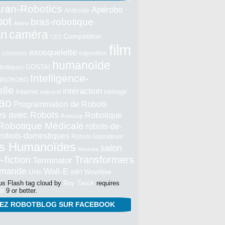
ran-Robotics
Apérobo
Androïde
bot
bras-robotique
Asimo
an
caméra
Compétition
CES
film
exosquelette
concours
exposition
humanoïde
GOSTAI
botiques
Intelligence-
NNOROBO
elle
intéraction
Internet
intéragir
intéractif
ao
Programmation de Robots
tés avec Robots
Robotique
Robocup
Robotique Médicale
robots-de-
robots-domestiques
Robots Aspirateurs
s Humanoïdes
salon
Roomba
-fiction
Transformers
Terminator
mmande
Wall-E
Urbi
WowWee
WIFI
s Flash tag cloud by
Roy Tanck
requires
er
9 or better.
NEZ ROBOTBLOG SUR FACEBOOK