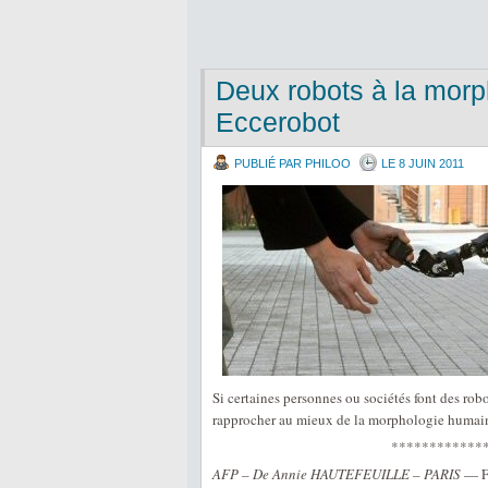
Deux robots à la morp
Eccerobot
PUBLIÉ PAR PHILOO
LE 8 JUIN 2011
Si certaines personnes ou sociétés font des ro
rapprocher au mieux de la morphologie humai
************
AFP – De Annie HAUTEFEUILLE – PARIS
— Fi