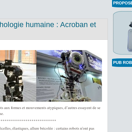
PROPOSEZ
hologie humaine : Acroban et
PUB ROB
bots aux formes et mouvements atypiques, d’autres essayent de se
ne.
****************************
celles, élastiques, allure bricolée : certains robots n’ont pas