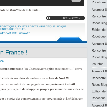
Robotique
obots de WowWee
dans la suite …
Aperobot 8
Rencontre 
LIRE LA SUITE »
Robot Blog
 ROBOTIQUES
,
JOUETS ROBOTS - ROBOTIQUE LUDIQUE
,
LISTES ROBOTIQUES
Edition de
WEBCAM
,
WIFI
,
WOWWEE
Robotique
Aperobot 8
Rencontre 
en France !
Robot Blog
008
les infos !
nosaure autonome
(un
Camarasaurus
plus exactement …) arrive
Aperobot 8
liste de vos idées de cadeaux ou achats de Noel
 la
!!l
Rencontre 
comportement évolutif
appel, est un robot de compagnie au
.
Robot Blog
développe sa propre personnalité aux côtés de
puis petit à petit
Edition de
 peut y copier des comportements pré-programmés et à télécharger
Robotique
Aperobot 8