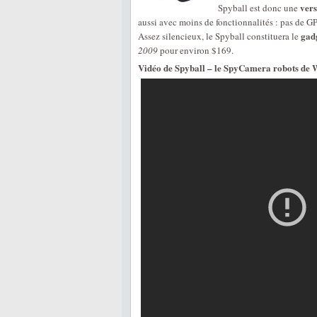
vers
Spyball est donc une
aussi avec moins de fonctionnalités : pas de GP
gadg
Assez silencieux, le Spyball constituera le
2009
pour environ
$169.
Vidéo de Spyball – le SpyCamera robots de