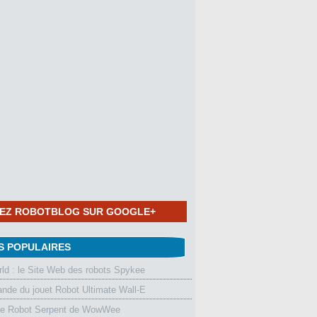
NEZ ROBOTBLOG SUR GOOGLE+
S POPULAIRES
d : le Site Web des robots Spykee
de du jouet Robot Ultimate Wall-E
le Robot Serpent de WowWee