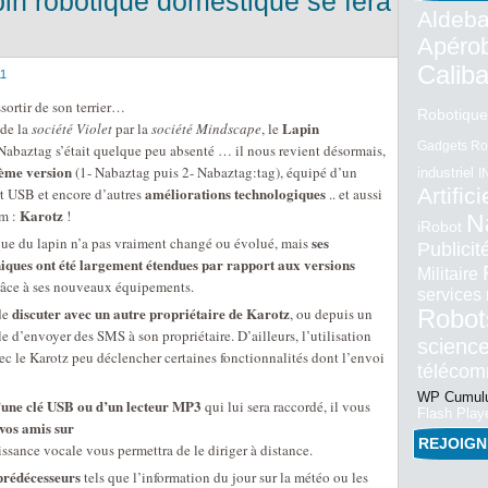
apin robotique domestique se fera
Aldeba
Apéro
Calib
11
ssortir de son terrier…
Robotique
Lapin
 de la
société Violet
par la
société Mindscape
, le
Gadgets Ro
abaztag s’était quelque peu absenté … il nous revient désormais,
ième version
(1- Nabaztag puis 2- Nabaztag:tag), équipé d’un
industriel
I
améliorations technologiques
Artifici
rt USB et encore d’autres
.. et aussi
Karotz
m :
!
N
iRobot
ses
que du lapin n’a pas vraiment changé ou évolué, mais
Publici
niques ont été largement étendues par rapport aux versions
Militaire
râce à ses nouveaux équipements.
services
discuter avec un autre propriétaire de Karotz
 de
, ou depuis un
Robot
le d’envoyer des SMS à son propriétaire. D’ailleurs, l’utilisation
science
c le Karotz peu déclencher certaines fonctionnalités dont l’envoi
téléco
WP Cumulu
’une clé USB ou d’un lecteur MP3
qui lui sera raccordé, il vous
Flash Play
 vos amis sur
REJOIG
ssance vocale vous permettra de le diriger à distance.
 prédécesseurs
tels que l’information du jour sur la météo ou les