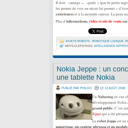
Il dort, »mange », »parle » (par de petits rugi
lui permet de voir, un micro lui permet « d’éco
extérieures
et à la moindre caresse. La peau r
informations,
vidéo et site de vente
sur
Plus d’
JOUETS ROBOTS - ROBOTIQUE LUDIQUE
,
R
MOTS-CLEFS/TAGS:
INTELLIGENCE-ARTIFIC
Nokia Jeppe : un con
une tablette Nokia
PUBLIÉ PAR PHILOO
LE 13 AOÛT 2008
Nabaztag
Un
en vue c
développement
Nokia 
grand public
. C’est a
Jeppe
qui a été présent
robot Jeppe
Le
est un 
numérique, un capteur ultrason et un module