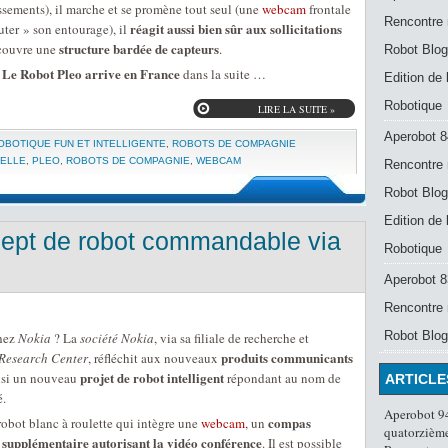
ssements), il marche et se promène tout seul (une
webcam
frontale
Rencontre 
réagit aussi bien sûr aux sollicitations
uter » son entourage), il
structure bardée de capteurs
ecouvre une
.
Robot Blog
 Le Robot Pleo arrive en France
dans la suite …
Edition de
Robotique
LIRE LA SUITE »
Aperobot 8
OBOTIQUE FUN ET INTELLIGENTE
,
ROBOTS DE COMPAGNIE
IELLE
,
PLEO
,
ROBOTS DE COMPAGNIE
,
WEBCAM
Rencontre 
Robot Blog
Edition de
cept de robot commandable via
Robotique
Aperobot 83
Rencontre 
Robot Blog
hez
Nokia
? La
société Nokia
, via sa filiale de recherche et
produits communicants
Research Center
, réfléchit aux nouveaux
projet de robot intelligent
insi un nouveau
répondant au nom de
ARTICLE
é.
Aperobot 94
compas
robot blanc à roulette qui intègre une
webcam
, un
quatorzième
 supplémentaire autorisant la vidéo conférence
. Il est possible