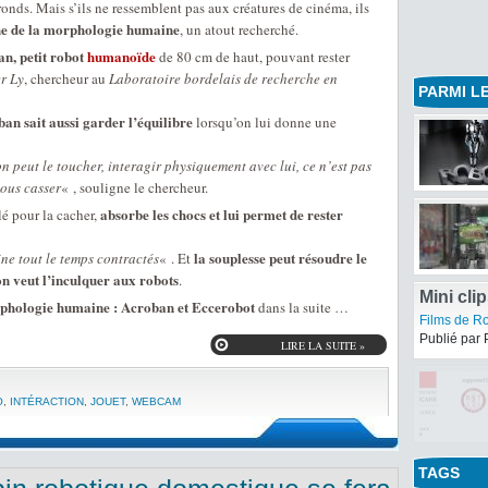
 ronds. Mais s’ils ne ressemblent pas aux créatures de cinéma, ils
e de la morphologie humaine
, un atout recherché.
n, petit robot
humanoïde
de 80 cm de haut, pouvant rester
er Ly
, chercheur au
Laboratoire bordelais de recherche en
PARMI LE
an sait aussi garder l’équilibre
lorsqu’on lui donne une
on peut le toucher, interagir physiquement avec lui, ce n’est pas
nous casser
« , souligne le chercheur.
absorbe les chocs et lui permet de rester
é pour la cacher,
la souplesse peut résoudre le
ine tout le temps contractés
« . Et
on veut l’inculquer aux robots
.
rphologie humaine : Acroban et Eccerobot
dans la suite …
LIRE LA SUITE »
Mini cli
Wall.E d
Films de R
O
,
INTÉRACTION
,
JOUET
,
WEBCAM
Publié par 
TAGS