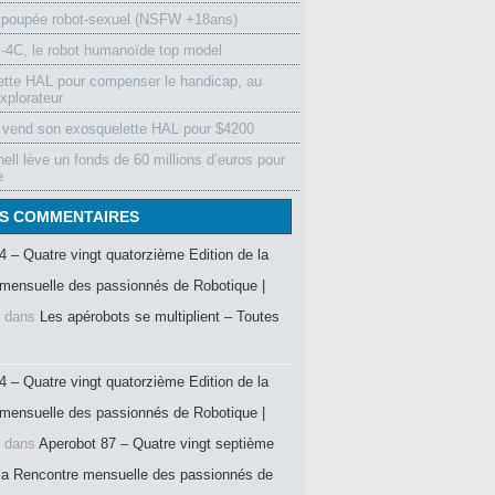
 poupée robot-sexuel (NSFW +18ans)
4C, le robot humanoïde top model
ette HAL pour compenser le handicap, au
xplorateur
vend son exosquelette HAL pour $4200
ell lève un fonds de 60 millions d’euros pour
e
S COMMENTAIRES
4 – Quatre vingt quatorzième Edition de la
mensuelle des passionnés de Robotique |
dans
Les apérobots se multiplient – Toutes
4 – Quatre vingt quatorzième Edition de la
mensuelle des passionnés de Robotique |
dans
Aperobot 87 – Quatre vingt septième
 la Rencontre mensuelle des passionnés de