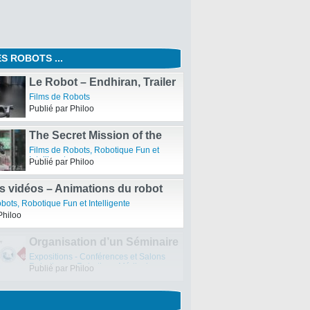
S ROBOTS ...
Le Robot – Endhiran, Trailer
du film Bollywood
Films de Robots
Publié par Philoo
The Secret Mission of the
Terminator – Microsoft vs
Films de Robots
,
Robotique Fun et
Apple
Intelligente
Publié par Philoo
ps vidéos – Animations du robot
e Disney et Pixar
obots
,
Robotique Fun et Intelligente
Philoo