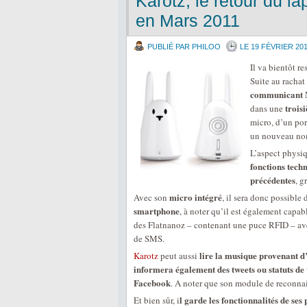
Karotz, le retour du l
en Mars 2011
PUBLIÉ PAR PHILOO
LE 19 FÉVRIER 20
Il va bientôt re
Suite au rachat
communicant
N
trois
dans une
micro, d’un po
un nouveau no
L’aspect physi
fonctions tech
précédentes
, g
micro intégré
Avec son
, il sera donc possible
smartphone
, à noter qu’il est également capab
des Flatnanoz – contenant une puce RFID – ave
de SMS.
lire la musique provenant d
Karotz
peut aussi
informera également des tweets ou statuts de
Facebook
. A noter que son module de reconnai
l garde les fonctionnalités de ses
Et bien sûr, i