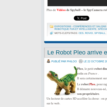
Vidéos
de Spyball – le SpyCamera r
Plus de
EXPOSITIONS - CONFÉRENCES ET SALONS
ROBOTIQUE FUN ET INTELLIGENTE
,
SPÉCIA
MOTS-CLEFS/TAGS:
CES
,
ROVIO
,
SPYBALL
,
Le Robot Pleo arrive 
PUBLIÉ PAR PHILOO
LE 22 OCTOBRE 2
Pleo
robot di
, le petit
enfin en
France
.
Il sera certainement sur
robot
Pleo
Le
, pour r
Il démarre nouveau-né, 
son propriétaire
.
Un lecteur de cartes SD accélère la chose : on
sur le web.