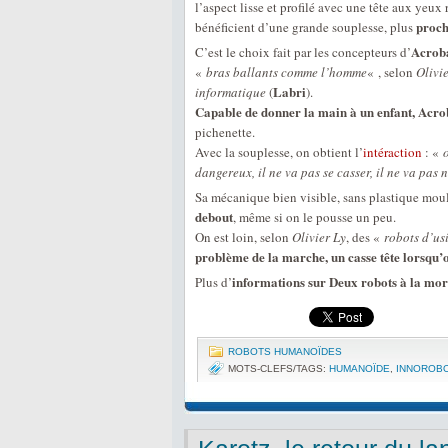
l’aspect lisse et profilé avec une tête aux yeux
proch
bénéficient d’une grande souplesse, plus
Acroba
C’est le choix fait par les concepteurs d’
«
bras ballants comme l’homme
« , selon
Olivi
Labri
informatique
(
).
Capable de donner la main à un enfant, Acrob
pichenette.
Avec la souplesse, on obtient l’
intéraction
: «
dangereux, il ne va pas se casser, il ne va pas 
Sa mécanique bien visible, sans plastique moul
debout
, même si on le pousse un peu.
On est loin, selon
Olivier Ly
, des «
robots d’us
problème de la marche, un casse tête lorsqu’
informations sur Deux robots à la mo
Plus d’
ROBOTS HUMANOÏDES
MOTS-CLEFS/TAGS:
HUMANOÏDE
,
INNOROB