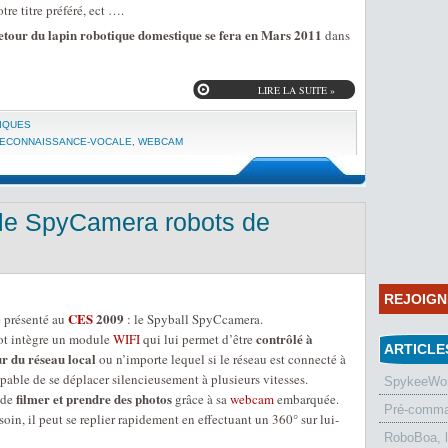
tre titre préféré, ect ….
retour du lapin robotique domestique se fera en Mars 2011
dans
LIRE LA SUITE »
IQUES
ECONNAISSANCE-VOCALE
,
WEBCAM
 le SpyCamera robots de
REJOIG
CES
2009
e
présenté au
: le Spyball SpyCcamera.
contrôlé à
bot intègre un module
WIFI
qui lui permet d’être
ARTICLE
ur du réseau local
ou n’importe lequel si le réseau est connecté à
pable de se déplacer silencieusement à plusieurs vitesses.
SpykeeWorl
filmer et prendre des photos
 de
grâce à sa
webcam
embarquée.
Pré-comman
oin, il peut se replier rapidement en effectuant un 360° sur lui-
RoboBoa, 