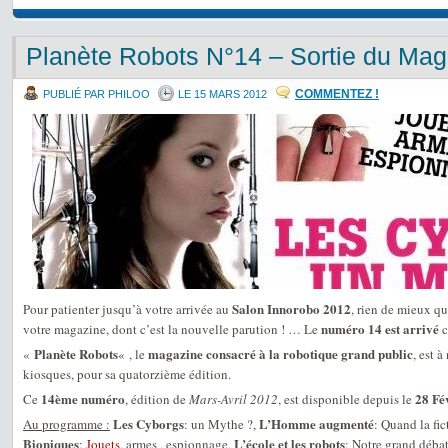
Planète Robots N°14 – Sortie du Mag
COMMENTEZ !
PUBLIÉ PAR PHILOO
LE 15 MARS 2012
Salon Innorobo 2012
Pour patienter jusqu’à votre arrivée au
, rien de mieux qu
numéro 14 est arrivé
votre magazine, dont c’est la nouvelle parution ! … Le
c
Planète Robots
magazine consacré à la robotique grand public
«
« , le
, est 
kiosques, pour sa quatorzième édition.
14ème numéro
28 Fé
Ce
, édition de
Mars-Avril 2012
, est disponible depuis le
Les Cyborgs
L’Homme augmenté
Au programme :
: un Mythe ?,
: Quand la fic
Bioniques
L’école et les robots
:
Jouets
, armes , espionnage,
: Notre grand déba