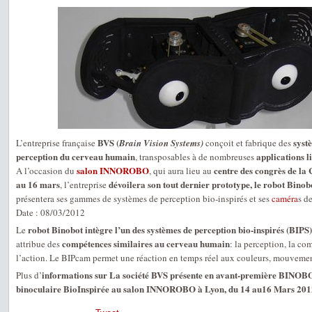
BVS (
systè
L’entreprise française
Brain Vision Systems)
conçoit et fabrique des
perception du cerveau humain
applications li
, transposables à de nombreuses
salon
INNOROBO
centre des congrès de la 
A l’occasion du
, qui aura lieu au
au 16 mars
dévoilera son tout dernier prototype, le robot Binob
, l’entreprise
présentera ses gammes de systèmes de perception bio-inspirés et ses
caméra
s d
Date : 08/03/2012
robot Binobot intègre l’un des systèmes de perception bio-inspirés (BIPS)
Le
compétences similaires au cerveau humain
attribue des
: la perception, la c
l’action. Le BIPcam permet une réaction en temps réel aux couleurs, mouvements
informations sur La société BVS présente en avant-première BINOBO
Plus d’
binoculaire BioInspirée au salon INNOROBO à Lyon, du 14 au16 Mars 201