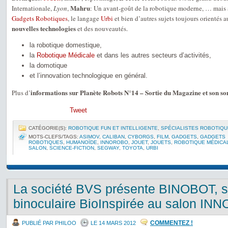
Mahru
Internationale,
Lyon
,
: Un avant-goût de la robotique moderne, … mais a
Gadgets Robotiques
, le langage
Urbi
et bien d’autres sujets toujours orientés 
nouvelles technologies
et des nouveautés.
la robotique domestique,
la
Robotique Médicale
et dans les autres secteurs d’activités,
la domotique
et l’innovation technologique en général.
informations sur Planète Robots N°14 – Sortie du Magazine et son 
Plus d’
Tweet
CATÉGORIE(S):
ROBOTIQUE FUN ET INTELLIGENTE
,
SPÉCIALISTES ROBOTIQ
MOTS-CLEFS/TAGS:
ASIMOV
,
CALIBAN
,
CYBORGS
,
FILM
,
GADGETS
,
GADGETS
ROBOTIQUES
,
HUMANOÏDE
,
INNOROBO
,
JOUET
,
JOUETS
,
ROBOTIQUE MÉDICA
SALON
,
SCIENCE-FICTION
,
SEGWAY
,
TOYOTA
,
URBI
La société BVS présente BINOBOT, so
binoculaire BioInspirée au salon I
COMMENTEZ !
PUBLIÉ PAR PHILOO
LE 14 MARS 2012