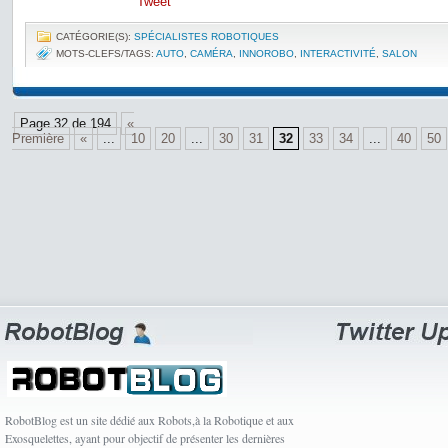
Tweet
CATÉGORIE(S):
SPÉCIALISTES ROBOTIQUES
MOTS-CLEFS/TAGS:
AUTO
,
CAMÉRA
,
INNOROBO
,
INTERACTIVITÉ
,
SALON
Page 32 de 194
«
Première
«
...
10
20
...
30
31
32
33
34
...
40
50
RobotBlog est un site dédié aux Robots,à la Robotique et aux
Exosquelettes, ayant pour objectif de présenter les dernières