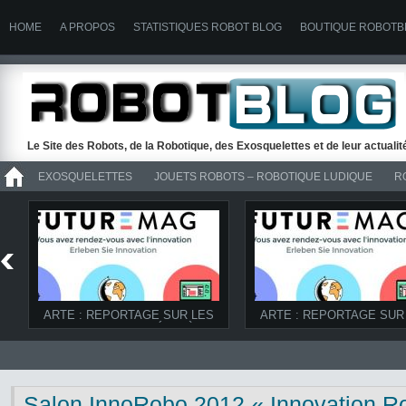
HOME
A PROPOS
STATISTIQUES ROBOT BLOG
BOUTIQUE ROBOTB
Le Site des Robots, de la Robotique, des Exosquelettes et de leur actuali
EXOSQUELETTES
JOUETS ROBOTS – ROBOTIQUE LUDIQUE
R
>> ROBOTS
ARTE : REPORTAGE SUR LES
ARTE : REPORTAGE SUR
ROBOTS D’UBIQUITÉ ET À LA
ROBOTS DANS FUTUREM
FERME DANS FUTUREMAG DU
08/03/2014
07/06/2014
Salon InnoRobo 2012 « Innovation R