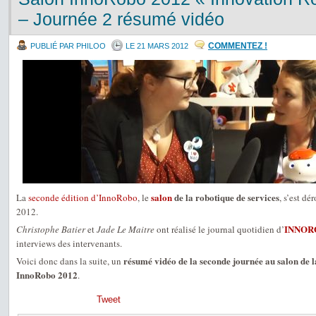
– Journée 2 résumé vidéo
COMMENTEZ !
PUBLIÉ PAR PHILOO
LE 21 MARS 2012
salon
de la robotique de services
La
seconde édition d’InnoRobo
, le
, s’est dé
2012.
INNOR
Christophe Batier
et
Jade Le Maitre
ont réalisé le journal quotidien d’
interviews des intervenants.
résumé vidéo de la seconde journée au salon de l
Voici donc dans la suite, un
InnoRobo 2012
.
Tweet