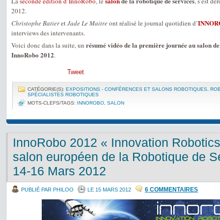
salon
de la robotique de services
La
seconde édition d’InnoRobo
, le
, s’est dé
2012.
INNOR
Christophe Batier
et
Jade Le Maitre
ont réalisé le journal quotidien d’
interviews des intervenants.
résumé vidéo de la première journée au salon de 
Voici donc dans la suite, un
InnoRobo 2012
.
Tweet
CATÉGORIE(S):
EXPOSITIONS - CONFÉRENCES ET SALONS ROBOTIQUES
,
ROB
SPÉCIALISTES ROBOTIQUES
MOTS-CLEFS/TAGS:
INNOROBO
,
SALON
InnoRobo 2012 « Innovation Robotic
salon européen de la Robotique de Se
14-16 Mars 2012
6 COMMENTAIRES
PUBLIÉ PAR PHILOO
LE 15 MARS 2012