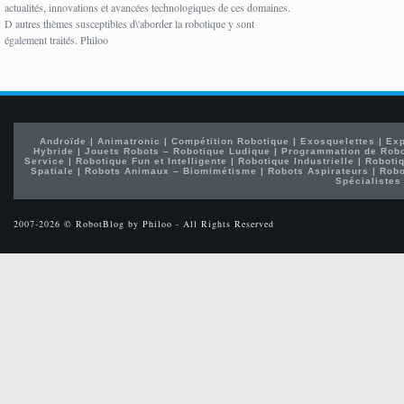
actualités, innovations et avancées technologiques de ces domaines.
D autres thèmes susceptibles d\'aborder la robotique y sont
également traités. Philoo
Androïde
|
Animatronic
|
Compétition Robotique
|
Exosquelettes
|
Exp
Hybride
|
Jouets Robots – Robotique Ludique
|
Programmation de Rob
Service
|
Robotique Fun et Intelligente
|
Robotique Industrielle
|
Robotiq
Spatiale
|
Robots Animaux – Biomimétisme
|
Robots Aspirateurs
|
Robo
Spécialistes
2007-2026 © RobotBlog by Philoo - All Rights Reserved