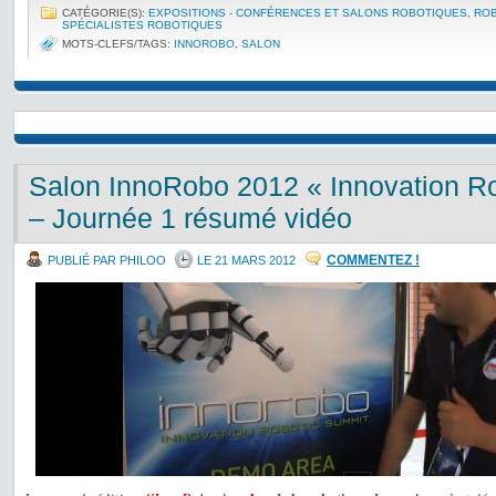
CATÉGORIE(S):
EXPOSITIONS - CONFÉRENCES ET SALONS ROBOTIQUES
,
ROB
SPÉCIALISTES ROBOTIQUES
MOTS-CLEFS/TAGS:
INNOROBO
,
SALON
Salon InnoRobo 2012 « Innovation R
– Journée 1 résumé vidéo
COMMENTEZ !
PUBLIÉ PAR PHILOO
LE 21 MARS 2012