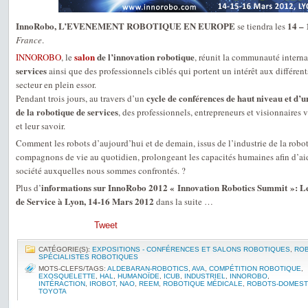
InnoRobo, L’EVENEMENT ROBOTIQUE EN EUROPE
14 –
se tiendra les
France
.
salon
de l’innovation robotique
INNOROBO
, le
, réunit la communauté interna
services
ainsi que des professionnels ciblés qui portent un intérêt aux différe
secteur en plein essor.
cycle de conférences de haut niveau et d’u
Pendant trois jours, au travers d’un
de la robotique de services
, des professionnels, entrepreneurs et visionnaires 
et leur savoir.
Comment les robots d’aujourd’hui et de demain, issus de l’industrie de la robot
compagnons de vie au quotidien, prolongeant les capacités humaines afin d’aid
société auxquelles nous sommes confrontés. ?
informations sur InnoRobo 2012 « Innovation Robotics Summit »: Le
Plus d’
de Service à Lyon, 14-16 Mars 2012
dans la suite …
Tweet
CATÉGORIE(S):
EXPOSITIONS - CONFÉRENCES ET SALONS ROBOTIQUES
,
RO
SPÉCIALISTES ROBOTIQUES
MOTS-CLEFS/TAGS:
ALDEBARAN-ROBOTICS
,
AVA
,
COMPÉTITION ROBOTIQUE
,
EXOSQUELETTE
,
HAL
,
HUMANOÏDE
,
ICUB
,
INDUSTRIEL
,
INNOROBO
,
INTÉRACTION
,
IROBOT
,
NAO
,
REEM
,
ROBOTIQUE MÉDICALE
,
ROBOTS-DOMEST
TOYOTA