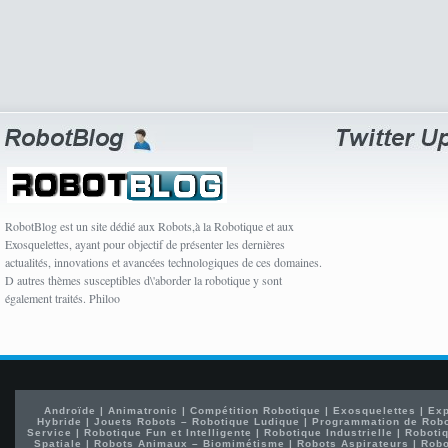
RobotBlog est un site dédié aux Robots,à la Robotique et aux
Exosquelettes, ayant pour objectif de présenter les dernières
actualités, innovations et avancées technologiques de ces domaines.
D autres thèmes susceptibles d\'aborder la robotique y sont
également traités. Philoo
Androïde
|
Animatronic
|
Compétition Robotique
|
Exosquelettes
|
Exp
Hybride
|
Jouets Robots – Robotique Ludique
|
Programmation de Rob
Service
|
Robotique Fun et Intelligente
|
Robotique Industrielle
|
Robotiq
Spatiale
|
Robots Animaux – Biomimétisme
|
Robots Aspirateurs
|
Robo