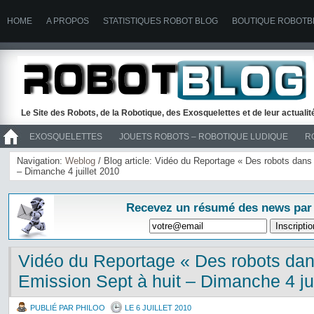
HOME
A PROPOS
STATISTIQUES ROBOT BLOG
BOUTIQUE ROBOTB
Le Site des Robots, de la Robotique, des Exosquelettes et de leur actuali
EXOSQUELETTES
JOUETS ROBOTS – ROBOTIQUE LUDIQUE
R
>> ROBOTS
Navigation:
Weblog
/ Blog article: Vidéo du Reportage « Des robots dans 
– Dimanche 4 juillet 2010
Recevez un résumé des news par
Vidéo du Reportage « Des robots dans 
Emission Sept à huit – Dimanche 4 jui
PUBLIÉ PAR PHILOO
LE 6 JUILLET 2010