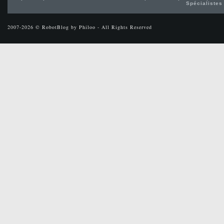
Spécialistes
2007-2026 © RobotBlog by Philoo - All Rights Reserved