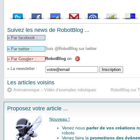
Suivez les news de RobotBlog ...
» Par facebook :
Suis @RobotBlog sur twitter
» Par twitter :
RobotBlog
on
» Par Google+ :
» La newsletter :
Les articles voisins
Animatronique – Vidéo d’exemples robotiques
RobotBlog sur T
Proposez votre article ...
Nouveau !
Venez nous
parler de vos créations 
robots
Venez faire la
promotions des évènem