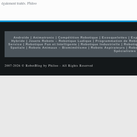
également traités. Philoo
Androïde
|
Animatronic
|
Compétition Robotique
|
Exosquelettes
|
Exp
Hybride
|
Jouets Robots – Robotique Ludique
|
Programmation de Rob
Service
|
Robotique Fun et Intelligente
|
Robotique Industrielle
|
Robotiq
Spatiale
|
Robots Animaux – Biomimétisme
|
Robots Aspirateurs
|
Robo
Spécialistes
2007-2026 © RobotBlog by Philoo - All Rights Reserved