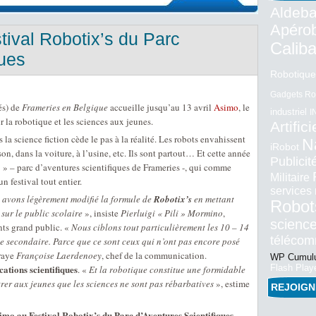
Aldeba
Apéro
tival Robotix’s du Parc
Calib
ques
Robotique
Gadgets Ro
és) de
Frameries en Belgique
accueille jusqu’au 13 avril
Asimo
, le
industriel
I
 la robotique et les sciences aux jeunes.
Artifici
s la science fiction cède le pas à la réalité. Les robots envahissent
N
iRobot
on, dans la voiture, à l’usine, etc. Ils sont partout… Et cette année
Publici
» – parc d’aventures scientifiques de Frameries -, qui comme
Militaire
n festival tout entier.
services
s avons légèrement modifié la formule de
Robotix’s
en mettant
Robot
sur le public scolaire
», insiste
Pierluigi « Pili » Mormino
,
science
ts grand public. «
Nous ciblons tout particulièrement les 10 – 14
téléco
 2e secondaire. Parce que ce sont ceux qui n’ont pas encore posé
raye
Françoise Laerdenoey
, chef de la communication.
WP Cumulu
ocations scientifiques
Flash Play
. «
Et la robotique constitue une formidable
trer aux jeunes que les sciences ne sont pas rébarbatives
», estime
REJOIG
imo au Festival Robotix’s du Parc d’Aventures Scientifiques