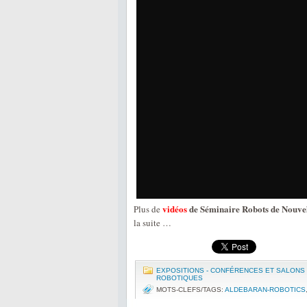
vidéos
de Séminaire Robots de Nouve
Plus de
la suite …
EXPOSITIONS - CONFÉRENCES ET SALONS
ROBOTIQUES
MOTS-CLEFS/TAGS:
ALDEBARAN-ROBOTICS