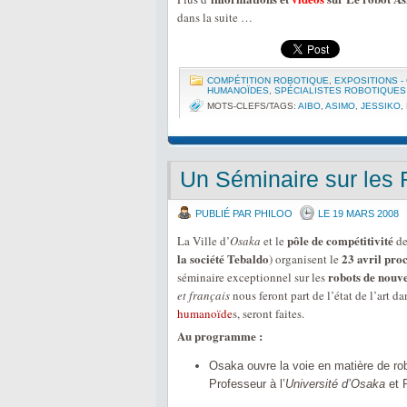
dans la suite …
COMPÉTITION ROBOTIQUE
,
EXPOSITIONS 
HUMANOÏDES
,
SPÉCIALISTES ROBOTIQUES
MOTS-CLEFS/TAGS:
AIBO
,
ASIMO
,
JESSIKO
,
Un Séminaire sur les 
PUBLIÉ PAR PHILOO
LE 19 MARS 2008
pôle de compétitivité
La Ville d’
Osaka
et le
de
la société Tebaldo
23 avril pro
) organisent le
robots de nouve
séminaire exceptionnel sur les
et français
nous feront part de l’état de l’art 
humanoïde
s, seront faites.
Au programme :
Osaka ouvre la voie en matière de ro
Professeur à l’
Université d’Osaka
et 