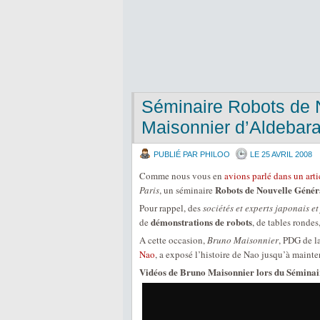
Séminaire Robots de 
Maisonnier d’Aldebar
PUBLIÉ PAR PHILOO
LE 25 AVRIL 2008
Comme nous vous en
avions parlé dans un art
Robots de Nouvelle Génér
Paris
, un séminaire
Pour rappel, des
sociétés et experts japonais et
démonstrations de robots
de
, de tables ronde
A cette occasion,
Bruno Maisonnier
, PDG de l
Nao
, a exposé l’histoire de Nao jusqu’à mainte
Vidéos de Bruno Maisonnier lors du Séminai