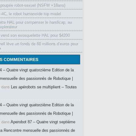
 poupée robot-sexuel (NSFW +18ans)
4C, le robot humanoïde top model
ette HAL pour compenser le handicap, au
xplorateur
vend son exosquelette HAL pour $4200
ell lève un fonds de 60 millions d’euros pour
e
S COMMENTAIRES
4 – Quatre vingt quatorzième Edition de la
mensuelle des passionnés de Robotique |
dans
Les apérobots se multiplient – Toutes
4 – Quatre vingt quatorzième Edition de la
mensuelle des passionnés de Robotique |
dans
Aperobot 87 – Quatre vingt septième
 la Rencontre mensuelle des passionnés de