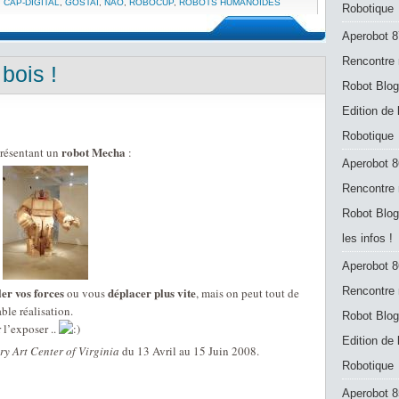
,
CAP-DIGITAL
,
GOSTAI
,
NAO
,
ROBOCUP
,
ROBOTS HUMANOÏDES
Robotique
Aperobot 8
Rencontre 
bois !
Robot Blog
Edition de
Robotique
robot Mecha
eprésentant un
:
Aperobot 8
Rencontre 
Robot Blog
les infos !
Aperobot 8
er vos forces
déplacer plus vite
Rencontre 
ou vous
, mais on peut tout de
ble réalisation.
Robot Blog
r l’exposer ..
Edition de
y Art Center of Virginia
du 13 Avril au 15 Juin 2008.
Robotique
Aperobot 8