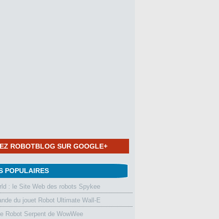
NEZ ROBOTBLOG SUR GOOGLE+
S POPULAIRES
d : le Site Web des robots Spykee
de du jouet Robot Ultimate Wall-E
le Robot Serpent de WowWee