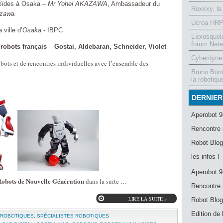
oïdes à Osaka –
Mr Yohei AKAZAWA
, Ambassadeur du
Roxxxy, la
azaw
a
Ucroa HRP-
ville d’
Osaka
- IBPC
L’exosquel
forum Nete
robots français
–
Gostai, Aldebaran, Schneider, Violet
Cyberdyne 
robots et de rencontres individuelles avec l’ensemble des
Bruno Bonn
la robotiqu
DERNIER
Aperobot 9
Rencontre 
Robot Blog
les infos !
Aperobot 9
 Robots de Nouvelle Génération
dans la suite …
Rencontre 
LIRE LA SUITE »
Robot Blog
Edition de
 ROBOTIQUES
,
SPÉCIALISTES ROBOTIQUES