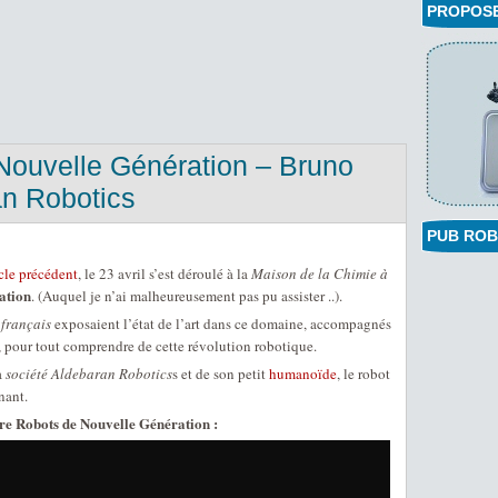
PROPOSEZ
Nouvelle Génération – Bruno
an Robotics
PUB ROB
icle précédent
, le 23 avril s’est déroulé à la
Maison de la Chimie à
ation
. (Auquel je n’ai malheureusement pas pu assister ..).
 français
exposaient l’état de l’art dans ce domaine, accompagnés
s, pour tout comprendre de cette révolution robotique.
a
société Aldebaran Robotics
s et de son petit
humanoïde
, le robot
nant.
re Robots de Nouvelle Génération :