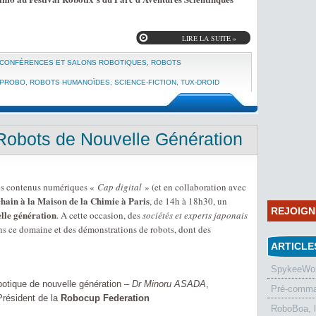
LIRE LA SUITE »
- CONFÉRENCES ET SALONS ROBOTIQUES
,
ROBOTS
PROBO
,
ROBOTS HUMANOÏDES
,
SCIENCE-FICTION
,
TUX-DROID
Robots de Nouvelle Génération
s contenus numériques «
Cap digital
» (et en collaboration avec
chain à la Maison de la Chimie à Paris
, de 14h à 18h30, un
REJOIG
lle génération
. A cette occasion, des
sociétés et experts japonais
dans ce domaine et des démonstrations de robots, dont des
ARTICLE
SpykeeWorl
botique de nouvelle génération –
Dr Minoru ASADA
,
Pré-comman
Président de la
Robocup Federation
RoboBoa, 