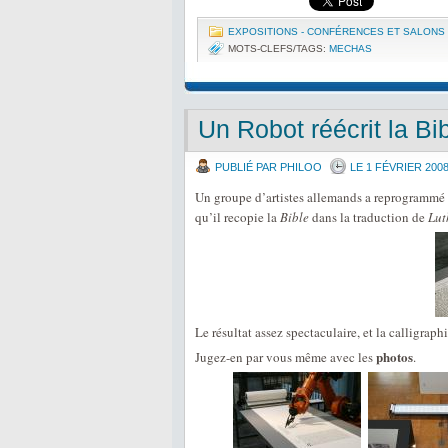
EXPOSITIONS - CONFÉRENCES ET SALONS
MOTS-CLEFS/TAGS:
MECHAS
Un Robot réécrit la Bi
PUBLIÉ PAR PHILOO
LE 1 FÉVRIER 200
Un groupe d’artistes allemands a reprogrammé
qu’il recopie la
Bible
dans la traduction de
Lut
Le résultat assez spectaculaire, et la calligrap
photos
Jugez-en par vous même avec les
.