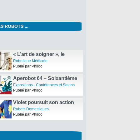
S ROBOTS ...
énieurs en robotique savent
r
un et Intelligente
Philoo
« L’art de soigner », le
premier webdocumentaire
Robotique Médicale
sur la chirurgie robotisée
Publié par Philoo
Aperobot 64 – Soixantième
quatrième Edition de la
Expositions - Conférences et Salons
Rencontre mensuelle des
Robotiques
Publié par Philoo
passionnés de Robotique
Violet poursuit son action
pour le Téléthon avec le
Robots Domestiques
lapin robot Karotz
Publié par Philoo