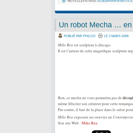
MOTS-CLEFS/TAGS:
ALDEBARAN-ROBOTICS
Un robot Mecha … en 
PUBLIÉ PAR PHILOO
LE 3 MARS 2008
Mike Rea
est sculpteur à chicago.
Il est l’auteur de cette magnifique sculpture r
décupl
Bon, ce mecha ne vous permettra pas de
même féliciter son créateur pour cette remarqua
Par contre, il faut de la place dans le salon pou
Mike Rea
exposera ses oeuvres au
Contemporar
Son site Web :
Mike Rea