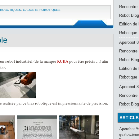
Rencontre 
 ROBOTIQUES
,
GADGETS ROBOTIQUES
Robot Blog
Edition de
Robotique
ble
Aperobot 8
Rencontre 
8
Robot Blog
robot industriel
 un
(de la marque
KUKA
pour être précis …) afin
her
.
Edition de
Robotique
Aperobot 83
Rencontre 
hie réalisée par ce bras robotique est impressionnante de précision.
Robot Blog
ARTICLE
Aperobot 94
quatorzième