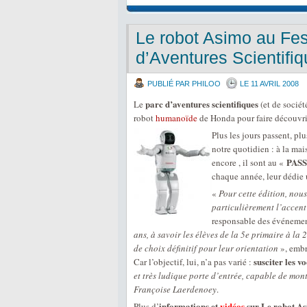
Le robot Asimo au Fes
d’Aventures Scientifi
PUBLIÉ PAR PHILOO
LE 11 AVRIL 2008
parc d’aventures scientifiques
Le
(et de sociét
robot
humanoïde
de Honda pour faire découvrir
Plus les jours passent, plu
notre quotidien : à la mais
PASS
encore , il sont au «
chaque année, leur dédie u
«
Pour cette édition, nou
particulièrement l’accent 
responsable des événemen
ans, à savoir les élèves de la 5e primaire à la
de choix définitif pour leur orientation
», emb
susciter les v
Car l’objectif, lui, n’a pas varié :
et très ludique porte d’entrée, capable de mon
Françoise Laerdenoey
.
informations et
vidéos
sur Le robot As
Plus d’