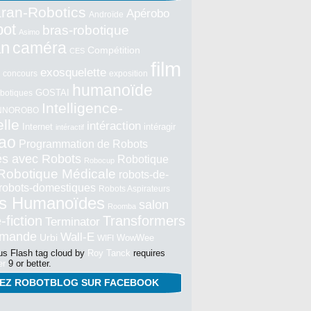
ran-Robotics
Apérobo
Androïde
bot
bras-robotique
Asimo
an
caméra
Compétition
CES
film
exosquelette
concours
exposition
humanoïde
GOSTAI
botiques
Intelligence-
NNOROBO
elle
intéraction
Internet
intéragir
intéractif
ao
Programmation de Robots
tés avec Robots
Robotique
Robocup
Robotique Médicale
robots-de-
robots-domestiques
Robots Aspirateurs
s Humanoïdes
salon
Roomba
-fiction
Transformers
Terminator
mmande
Wall-E
Urbi
WowWee
WIFI
s Flash tag cloud by
Roy Tanck
requires
er
9 or better.
NEZ ROBOTBLOG SUR FACEBOOK