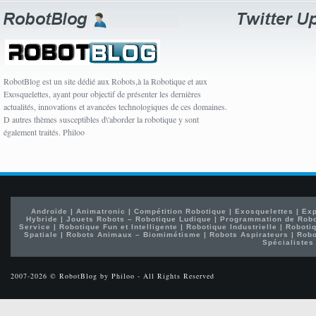
RobotBlog est un site dédié aux Robots,à la Robotique et aux
Exosquelettes, ayant pour objectif de présenter les dernières
actualités, innovations et avancées technologiques de ces domaines.
D autres thèmes susceptibles d\'aborder la robotique y sont
également traités. Philoo
Androïde
|
Animatronic
|
Compétition Robotique
|
Exosquelettes
|
Exp
Hybride
|
Jouets Robots – Robotique Ludique
|
Programmation de Rob
Service
|
Robotique Fun et Intelligente
|
Robotique Industrielle
|
Robotiq
Spatiale
|
Robots Animaux – Biomimétisme
|
Robots Aspirateurs
|
Robo
Spécialistes
2007-2026 © RobotBlog by Philoo - All Rights Reserved