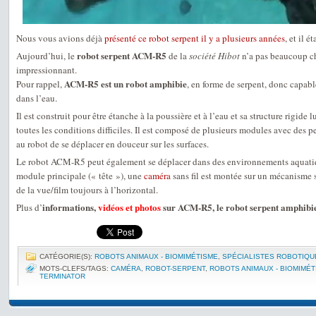
Nous vous avions déjà
présenté ce robot serpent il y a plusieurs années
, et il é
robot serpent ACM-R5
Aujourd’hui, le
de la
société Hibot
n’a pas beaucoup ch
impressionnant.
ACM-R5 est un robot amphibie
Pour rappel,
, en forme de serpent, donc capable
dans l’eau.
Il est construit pour être étanche à la poussière et à l’eau et sa structure rigide
toutes les conditions difficiles. Il est composé de plusieurs modules avec des p
au robot de se déplacer en douceur sur les surfaces.
Le robot ACM-R5 peut également se déplacer dans des environnements aquatiqu
module principale (« tête »), une
caméra
sans fil est montée sur un mécanisme s
de la vue/film toujours à l’horizontal.
informations,
vidéos et photos
sur ACM-R5, le robot serpent amphibi
Plus d’
CATÉGORIE(S):
ROBOTS ANIMAUX - BIOMIMÉTISME
,
SPÉCIALISTES ROBOTIQU
MOTS-CLEFS/TAGS:
CAMÉRA
,
ROBOT-SERPENT
,
ROBOTS ANIMAUX - BIOMIMÉT
TERMINATOR