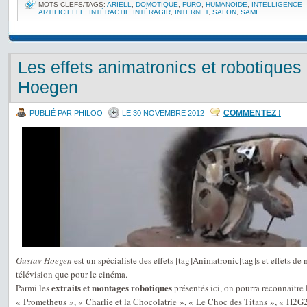
MOTS-CLEFS/TAGS:
ARIELL
,
DOMOTIQUE
,
FURO
,
HUMANOÏDE
,
INTELLIGENCE-
ARTIFICIELLE
,
INTÉRACTIF
,
INTÉRAGIR
,
INTERNET
,
SALON
,
SAMI
Les effets animatronics et robotiques
Hoegen
COMMENTEZ !
PUBLIÉ PAR PHILOO
LE 30 NOVEMBRE 2012
Gustav Hoegen
est un spécialiste des effets [tag]Animatronic[tag]s et effets de
télévision que pour le cinéma.
extraits et montages robotiques
Parmi les
présentés ici, on pourra reconnaitre
« Prometheus », « Charlie et la Chocolatrie », « Le Choc des Titans », « H2G