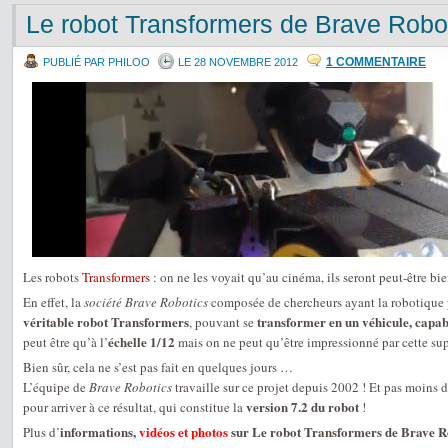
Le robot Transformers de Brave Robo
1 COMMENTAIRE
PUBLIÉ PAR PHILOO
LE 28 NOVEMBRE 2012
Les robots
Transformers
: on ne les voyait qu’au cinéma, ils seront peut-être bie
En effet, la
société Brave Robotics
composée de chercheurs ayant la robotique 
véritable robot Transformers
transformer en un véhicule, capab
, pouvant se
échelle 1/12
peut être qu’à l’
mais on ne peut qu’être impressionné par cette sup
Bien sûr, cela ne s’est pas fait en quelques jours …
L’équipe de
Brave Robotics
travaille sur ce projet depuis 2002 ! Et pas moins 
version 7.2 du robot
pour arriver à ce résultat, qui constitue la
!
informations,
vidéos et photos
sur Le robot Transformers de Brave R
Plus d’