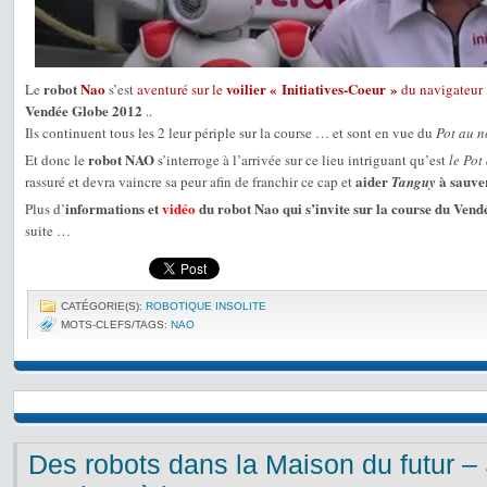
robot
Nao
voilier « Initiatives-Coeur »
Le
s’est
aventuré sur le
du navigateur
Vendée Globe 2012
..
Ils continuent tous les 2 leur périple sur la course … et sont en vue du
Pot au n
robot NAO
Et donc le
s’interroge à l’arrivée sur ce lieu intriguant qu’est
le Pot
aider
à sauver
rassuré et devra vaincre sa peur afin de franchir ce cap et
Tanguy
informations et
vidéo
du robot Nao qui s’invite sur la course du Vend
Plus d’
suite …
CATÉGORIE(S):
ROBOTIQUE INSOLITE
MOTS-CLEFS/TAGS:
NAO
Des robots dans la Maison du futur –