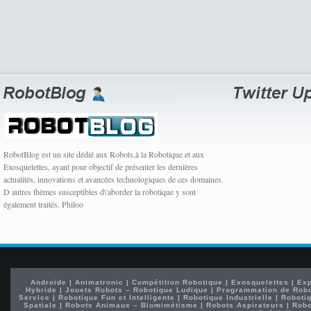
RobotBlog est un site dédié aux Robots,à la Robotique et aux
Exosquelettes, ayant pour objectif de présenter les dernières
actualités, innovations et avancées technologiques de ces domaines.
D autres thèmes susceptibles d\'aborder la robotique y sont
également traités. Philoo
Androïde
|
Animatronic
|
Compétition Robotique
|
Exosquelettes
|
Exp
Hybride
|
Jouets Robots – Robotique Ludique
|
Programmation de Rob
Service
|
Robotique Fun et Intelligente
|
Robotique Industrielle
|
Robotiq
Spatiale
|
Robots Animaux – Biomimétisme
|
Robots Aspirateurs
|
Robo