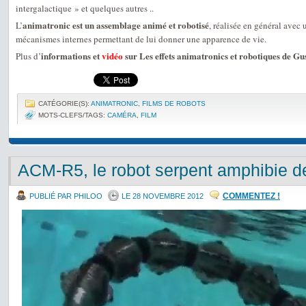
intergalactique » et quelques autres ..
animatronic est un assemblage animé et robotisé
L’
, réalisée en général avec 
mécanismes internes permettant de lui donner une apparence de vie.
informations et
vidéo
sur Les effets animatronics et robotiques de G
Plus d’
CATÉGORIE(S):
ANIMATRONIC
,
FILMS DE ROBOTS
MOTS-CLEFS/TAGS:
CAMÉRA
,
FILM
ACM-R5, le robot serpent amphibie d
COMMENTEZ !
PUBLIÉ PAR PHILOO
LE 28 NOVEMBRE 2012