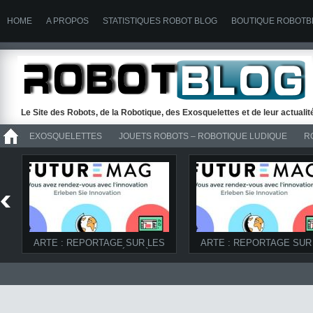
HOME
A PROPOS
STATISTIQUES ROBOT BLOG
BOUTIQUE ROBOTB
Le Site des Robots, de la Robotique, des Exosquelettes et de leur actuali
EXOSQUELETTES
JOUETS ROBOTS – ROBOTIQUE LUDIQUE
R
>> ROBOTS
ARTE : REPORTAGE SUR LES
ARTE : REPORTAGE SUR
ROBOTS D’UBIQUITÉ ET À LA
ROBOTS DANS FUTUREM
FERME DANS FUTUREMAG DU
08/03/2014
07/06/2014