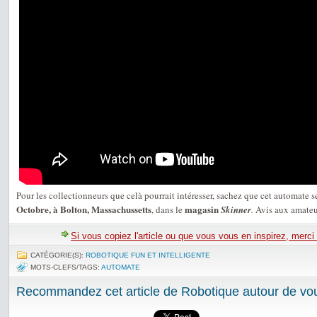
Pour les collectionneurs que celà pourrait intéresser, sachez que cet automate 
Octobre, à Bolton, Massachussetts
magasin
, dans le
Skinner
.
Avis aux amateur
Si vous copiez l'article ou que vous vous en inspirez, merci
CATÉGORIE(S):
ROBOTIQUE FUN ET INTELLIGENTE
MOTS-CLEFS/TAGS:
AUTOMATE
Recommandez cet article de Robotique autour de vou