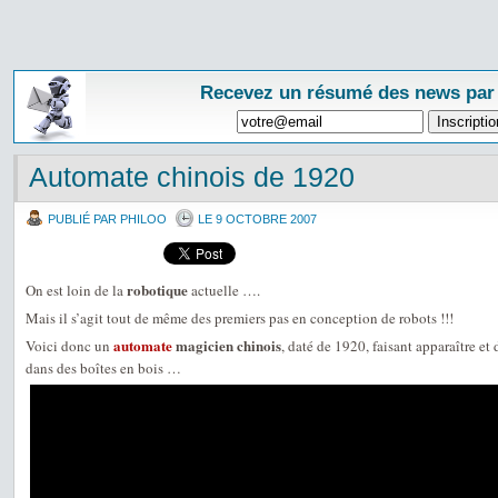
Recevez un résumé des news par
Automate chinois de 1920
PUBLIÉ PAR PHILOO
LE 9 OCTOBRE 2007
robotique
On est loin de la
actuelle ….
Mais il s’agit tout de même des premiers pas en conception de robots !!!
automate
magicien chinois
Voici donc un
, daté de 1920, faisant apparaître et
dans des boîtes en bois …