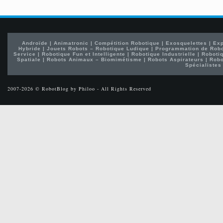
Androïde
|
Animatronic
|
Compétition Robotique
|
Exosquelettes
|
Exp
Hybride
|
Jouets Robots – Robotique Ludique
|
Programmation de Rob
Service
|
Robotique Fun et Intelligente
|
Robotique Industrielle
|
Robotiq
Spatiale
|
Robots Animaux – Biomimétisme
|
Robots Aspirateurs
|
Robo
Spécialistes
2007-2026 © RobotBlog by Philoo - All Rights Reserved