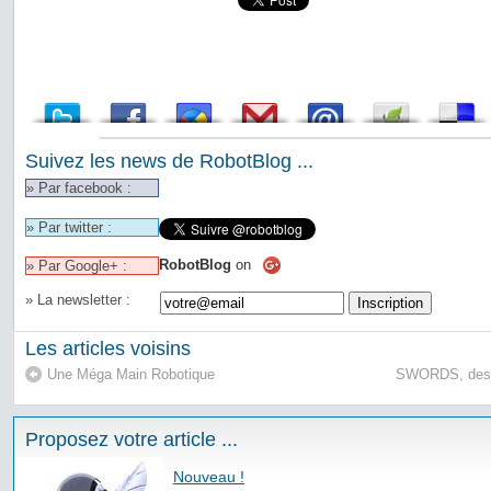
Suivez les news de RobotBlog ...
» Par facebook :
» Par twitter :
RobotBlog
on
» Par Google+ :
» La newsletter :
Les articles voisins
Une Méga Main Robotique
SWORDS, des r
Proposez votre article ...
Nouveau !