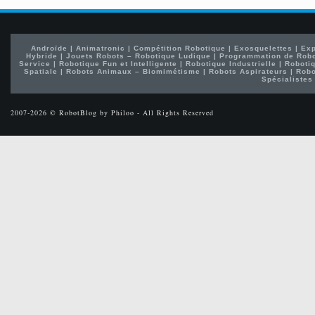
Androïde
|
Animatronic
|
Compétition Robotique
|
Exosquelettes
|
Exp
Hybride
|
Jouets Robots – Robotique Ludique
|
Programmation de Rob
Service
|
Robotique Fun et Intelligente
|
Robotique Industrielle
|
Robotiq
Spatiale
|
Robots Animaux – Biomimétisme
|
Robots Aspirateurs
|
Robo
Spécialistes
2007-2026 © RobotBlog by Philoo - All Rights Reserved