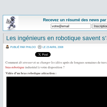
Recevez un résumé des news par
Les ingénieurs en robotique savent s
PUBLIÉ PAR PHILOO
LE 23 AVRIL 2008
Comment
dé-stresser
et se
changer les idées
après de longues semaines de trav
bras-robotique
industriel à votre disposition ?
Vidéo d’un bras robotique attraction :