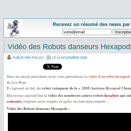
Recevez un résumé des news par
Vidéo des Robots danseurs Hexapod
PUBLIÉ PAR PHILOO
LE 14 NOVEMBRE 2008
Dans un article précédent, nous vous présentions la
vidéo d’un robot hexapod 
de
Lou Bega
.
robot vainqueur de la «
Il s’agissait en fait, du
2008 Austrian Hexapod Cham
vidéo des nombreux autres robots
hexabot
s qui on
Découvrez aujourd’hui la
concours
, toujours aussi souples et agiles sur leur mouvements …
Vidéo des Robots danseurs Hexapods :