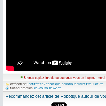
Si vous copiez l'article ou que vous vous en inspirez, merci
CATÉGORIE(S):
COMPÉTITION ROBOTIQUE
,
ROBOTIQUE FUN ET INTELLIGENTE
MOTS-CLEFS/TAGS:
CONCOURS
,
HEXABOT
Recommandez cet article de Robotique autour de vou