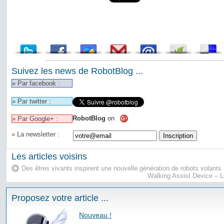
Suivez les news de RobotBlog ...
» Par facebook :
» Par twitter :
RobotBlog
on
» Par Google+ :
» La newsletter :
Les articles voisins
Des êtres vivants inspirent une nouvelle génération de robots volants
Walking Assist Device – 
Proposez votre article ...
Nouveau !