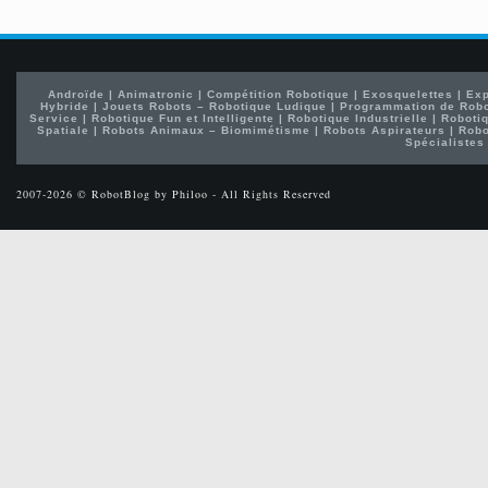
Androïde
|
Animatronic
|
Compétition Robotique
|
Exosquelettes
|
Exp
Hybride
|
Jouets Robots – Robotique Ludique
|
Programmation de Rob
Service
|
Robotique Fun et Intelligente
|
Robotique Industrielle
|
Robotiq
Spatiale
|
Robots Animaux – Biomimétisme
|
Robots Aspirateurs
|
Robo
Spécialistes
2007-2026 © RobotBlog by Philoo - All Rights Reserved