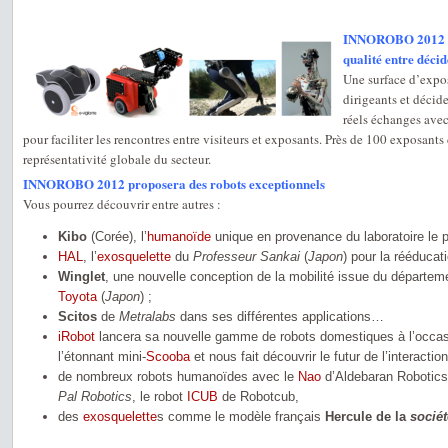
INNOROBO 2012 pr
qualité entre déci
Une surface d’expos
dirigeants et décide
réels échanges avec
pour faciliter les rencontres entre visiteurs et exposants. Près de 100 exposant
représentativité globale du secteur.
INNOROBO 2012 proposera des robots exceptionnels
Vous pourrez découvrir entre autres :
Kibo
(Corée), l’
humanoïde
unique en provenance du laboratoire le
HAL
, l’
exosquelette
du
Professeur Sankai
(
Japon
) pour la rééduca
Winglet
, une nouvelle conception de la mobilité issue du départem
Toyota
(
Japon
) ;
Scitos
de
Metralabs
dans ses différentes applications…
iRobot
lancera sa nouvelle gamme de robots domestiques à l’oc
l’étonnant mini-
Scooba
et nous fait découvrir le futur de l’intera
de nombreux robots humanoïdes avec le
Nao
d’Aldebaran Robotics
Pal Robotics
, le robot
ICUB
de Robotcub,
des
exosquelette
s comme le modèle français
Hercule de la
socié