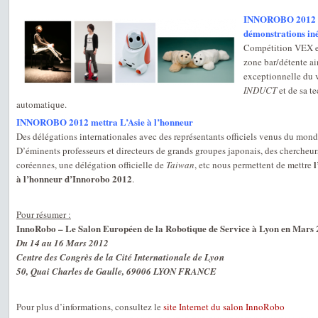
INNOROBO 2012 pr
démonstrations iné
Compétition VEX et
zone bar/détente a
exceptionnelle du 
INDUCT
et de sa t
automatique.
INNOROBO 2012 mettra L’Asie à l’honneur
Des délégations internationales avec des représentants officiels venus du mon
D’éminents professeurs et directeurs de grands groupes japonais, des chercheurs
l
coréennes, une délégation officielle de
Taiwan
, etc nous permettent de mettre
à l’honneur d’Innorobo 2012
.
Pour résumer :
InnoRobo – Le Salon Européen de la Robotique de Service à Lyon en Mars
Du 14 au 16 Mars 2012
Centre des Congrès de la Cité Internationale de Lyon
50, Quai Charles de Gaulle, 69006 LYON FRANCE
Pour plus d’informations, consultez le
site Internet du salon InnoRobo