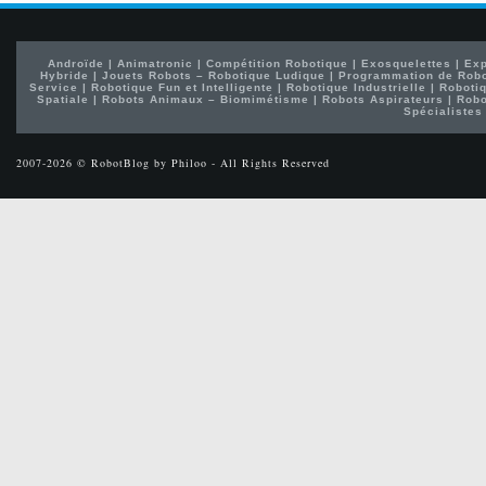
Androïde
|
Animatronic
|
Compétition Robotique
|
Exosquelettes
|
Exp
Hybride
|
Jouets Robots – Robotique Ludique
|
Programmation de Rob
Service
|
Robotique Fun et Intelligente
|
Robotique Industrielle
|
Robotiq
Spatiale
|
Robots Animaux – Biomimétisme
|
Robots Aspirateurs
|
Robo
Spécialistes
2007-2026 © RobotBlog by Philoo - All Rights Reserved