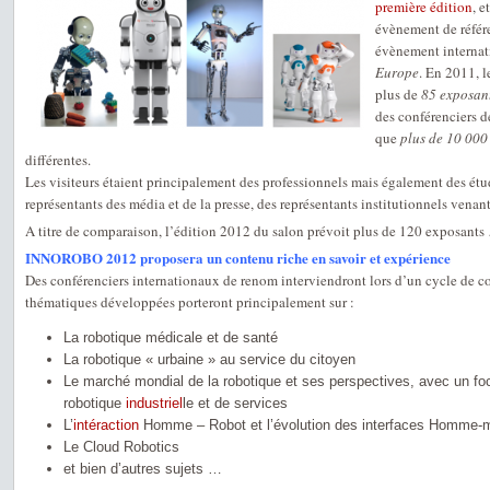
première édition
, 
évènement de référ
évènement internati
Europe
. En 2011, 
plus de
85 exposan
des conférenciers d
que
plus de 10 000 
différentes.
Les visiteurs étaient principalement des professionnels mais également des étud
représentants des média et de la presse, des représentants institutionnels venant
A titre de comparaison, l’édition 2012 du salon prévoit plus de 120 exposants
INNOROBO 2012 proposera un contenu riche en savoir et expérience
Des conférenciers internationaux de renom interviendront lors d’un cycle de co
thématiques développées porteront principalement sur :
La robotique médicale et de santé
La robotique « urbaine » au service du citoyen
Le marché mondial de la robotique et ses perspectives, avec un fo
robotique
industriel
le et de services
L’
intéraction
Homme – Robot et l’évolution des interfaces Homme-
Le Cloud Robotics
et bien d’autres sujets …