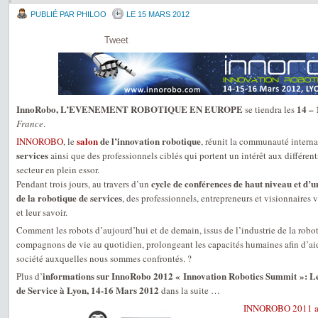
PUBLIÉ PAR PHILOO
LE 15 MARS 2012
Tweet
InnoRobo, L’EVENEMENT ROBOTIQUE EN EUROPE
14 –
se tiendra les
France
.
salon
de l’innovation robotique
INNOROBO
, le
, réunit la communauté interna
services
ainsi que des professionnels ciblés qui portent un intérêt aux différe
secteur en plein essor.
cycle de conférences de haut niveau et d’u
Pendant trois jours, au travers d’un
de la robotique de services
, des professionnels, entrepreneurs et visionnaires 
et leur savoir.
Comment les robots d’aujourd’hui et de demain, issus de l’industrie de la robot
compagnons de vie au quotidien, prolongeant les capacités humaines afin d’aid
société auxquelles nous sommes confrontés. ?
informations sur InnoRobo 2012 « Innovation Robotics Summit »: Le
Plus d’
de Service à Lyon, 14-16 Mars 2012
dans la suite …
INNOROBO 2011 a c