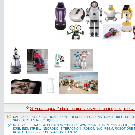
Si vous copiez l'article ou que vous vous en inspirez, merci
CATÉGORIE(S):
EXPOSITIONS - CONFÉRENCES ET SALONS ROBOTIQUES
,
ROBO
SPÉCIALISTES ROBOTIQUES
MOTS-CLEFS/TAGS:
ALDEBARAN-ROBOTICS
,
AVA
,
COMPÉTITION ROBOTIQUE
,
EX
ICUB
,
INDUSTRIEL
,
INNOROBO
,
INTÉRACTION
,
IROBOT
,
NAO
,
REEM
,
ROBOTIQUE 
DOMESTIQUES
,
SALON
,
SCOOBA
,
TOYOTA