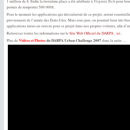
1 million de $. Enfin la troisième place a été attribuée à
Virginia Tech
pour leu
permis de remporter 500 000$.
Pour le moment les applications qui découleront de ce projet, seront essentiel
proviennent de l’armée des Etats-Unis. Mais sous peu, on pourrait bien très bien
applications mises en oeuvre pour ce projet dans nos propres voitures, afin d’a
Retrouvez toutes les informations sur le
Site Web Officiel du DARPA : ici
.
Vidéos et Photos
du DARPA Urban Challenge 2007
Plus de
dans la suite …