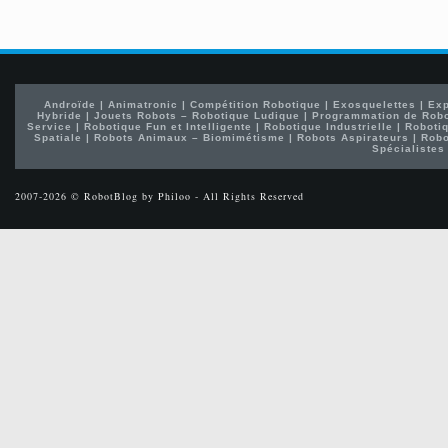
Androïde
|
Animatronic
|
Compétition Robotique
|
Exosquelettes
|
Exp
Hybride
|
Jouets Robots – Robotique Ludique
|
Programmation de Rob
Service
|
Robotique Fun et Intelligente
|
Robotique Industrielle
|
Robotiq
Spatiale
|
Robots Animaux – Biomimétisme
|
Robots Aspirateurs
|
Robo
Spécialistes
2007-2026 © RobotBlog by Philoo - All Rights Reserved