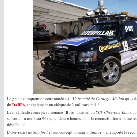
Le grand vainqueur de cette année est l’
Université de Carnegie Mellon
qui a d
du
DARPA
, et également un chèque de 2 millions de $ !
Boss
Leur véhicule concept, surnommé “
” basé sur un
SUV Chevrolet Tahoe
bou
sensoriels a roulé sur 96km pendant 6 heures, dans la reconstitution urbaine réa
désaffectée.
Junior
L’
Université de Stanford
et son concept nommé «
» a remporté la secon