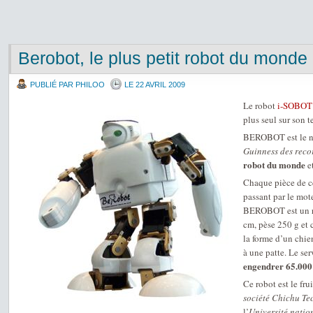
Berobot, le plus petit robot du monde
PUBLIÉ PAR PHILOO
LE 22 AVRIL 2009
Le robot
i-SOBOT
plus seul sur son t
BEROBOT est le 
Guinness des reco
robot du monde
et
Chaque pièce de ce
passant par le mote
BEROBOT est un 
cm, pèse 250 g et 
la forme d’un chie
à une patte. Le se
engendrer 65.000
Ce robot est le fr
société Chichu Te
l’
Université natio