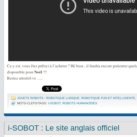
Ca y est, vous êtes prêt(e) à l’acheter ? Hé bien , il faudra encore patienter quelq
Noël
disponible pour
!!!
Restez attentif-ve …..
JOUETS ROBOTS - ROBOTIQUE LUDIQUE
,
ROBOTIQUE FUN ET INTELLIGENTE
,
MOTS-CLEFS/TAGS:
I-SOBOT
,
ROBOTS HUMANOÏDES
i-SOBOT : Le site anglais officiel