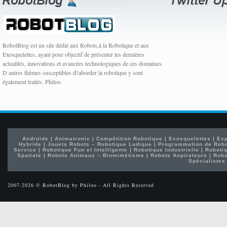
RobotBlog est un site dédié aux Robots,à la Robotique et aux
Exosquelettes, ayant pour objectif de présenter les dernières
actualités, innovations et avancées technologiques de ces domaines.
D autres thèmes susceptibles d\'aborder la robotique y sont
également traités. Philoo
Androïde
|
Animatronic
|
Compétition Robotique
|
Exosquelettes
|
Exp
Hybride
|
Jouets Robots – Robotique Ludique
|
Programmation de Rob
Service
|
Robotique Fun et Intelligente
|
Robotique Industrielle
|
Robotiq
Spatiale
|
Robots Animaux – Biomimétisme
|
Robots Aspirateurs
|
Robo
Spécialistes
2007-2026 © RobotBlog by Philoo - All Rights Reserved