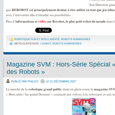
Son Directeur gén
BEROBOT est principalement destiné à être utilisé en tant que jeu éduca
que
avec l’université afin d’étendre ses possibilités.
informations et
vidéo
sur Berobot, le plus petit robot du monde
Plus d’
dans l
ROBOTIQUE FUN ET INTELLIGENTE
,
ROBOTS HUMANOÏDES
MOTS-CLEFS/TAGS:
I-SOBOT
,
ROBOTS HUMANOÏDES
Magazine SVM : Hors-Série Spécial 
des Robots »
PUBLIÉ PAR PHILOO
LE 21 DÉCEMBRE 2007
robotique grand public
magazine SV
Le marché de la
étant en plein essor, le
« Hors-série / les grand Dossiers » consacré aux
robots
, à la
robotique
et aux
n