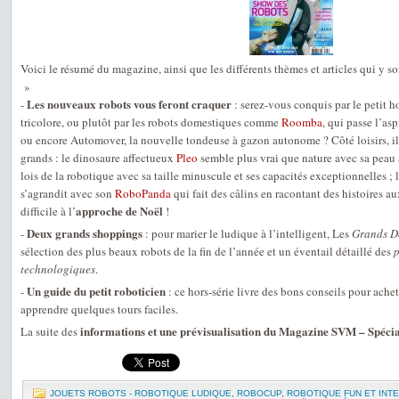
Voici le résumé du magazine, ainsi que les différents thèmes et articles qui y son
»
Les nouveaux robots vous feront craquer
-
: serez-vous conquis par le petit
tricolore, ou plutôt par les robots domestiques comme
Roomba
, qui passe l’as
ou encore Automover, la nouvelle tondeuse à gazon autonome ? Côté loisirs, il y
grands : le dinosaure affectueux
Pleo
semble plus vrai que nature avec sa peau ar
lois de la robotique avec sa taille minuscule et ses capacités exceptionnelles ;
s’agrandit avec son
RoboPanda
qui fait des câlins en racontant des histoires 
approche de Noël
difficile à l’
!
Deux grands shoppings
-
: pour marier le ludique à l’intelligent, Les
Grands D
sélection des plus beaux robots de la fin de l’année et un éventail détaillé des
p
technologiques
.
Un guide du petit roboticien
-
: ce hors-série livre des bons conseils pour ache
apprendre quelques tours faciles.
informations et une prévisualisation du Magazine SVM – Spéci
La suite des
JOUETS ROBOTS - ROBOTIQUE LUDIQUE
,
ROBOCUP
,
ROBOTIQUE FUN ET INT