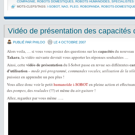
COMPAGNIE
,
ROBOTS DOMESTIQUES
,
ROBOTS HUMANOÏDES
,
SPÉCIALISTES
MOTS-CLEFS/TAGS:
I-SOBOT
,
NAO
,
PLEO
,
ROBOPANDA
,
ROBOTS-DOMESTIQU
Vidéo de présentation des capacités 
PUBLIÉ PAR PHILOO
LE 4 OCTOBRE 2007
capacités
Alors voila, … si vous vous posiez des questions sur les
du nouveau
Takara
, la vidéo suivante devrait vous apporter les réponses souhaitées …
vidéo de présentation
car
Ainsi, cette
du I-Sobot passe en revue ses différentes
d’utilisation
–
mode pré-programmé, commandes vocales, utilisation de la té
puissiez en apprendre un peu plus !
Vous allez donc voir le petit
humanoïde
i-SOBOT
en pleine action et effectua
des
pompes
, des
roulades
(!!!) et même du
air-guitare
!
Allez, regardez par vous même …..