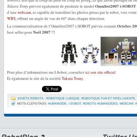
sonores
, tels que le coup de pied ou coup de poing, ce qui laisse présager de 
Omnibot2007 i-SOBOT
Takara Tomy
prévoit également de produire le model
d’une
webcam
, et capable de transférer les photos prises par le robot, vers vot
WIFI
, offrant un angle de vue de 60° dans chaque direction.
Octobre 20
La commercialisation de l’Omnibot2007 i-SOBOT prévue courant
Noël 2007
best seller pour
!!!
Pour plus d’informations sur I-Sobot, consultez
ici son site officiel
Et également le site de la société
Takara Tomy
.
JOUETS ROBOTS - ROBOTIQUE LUDIQUE
,
ROBOTIQUE FUN ET INTELLIGENTE
,
MOTS-CLEFS/TAGS:
HUMANOÏDE
,
I-SOBOT
,
ROBOTS HUMANOÏDES
,
WEBCAM
,
W